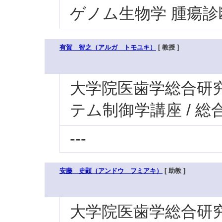
ゲノム生物学 腫瘍診
有賀 智之（アルガ トモユキ）
[ 教授 ]
大学院医歯学総合研究科
テム制御学講座 / 総
---
安藤 史顕（アンドウ フミアキ）
[ 助教 ]
大学院医歯学総合研究科