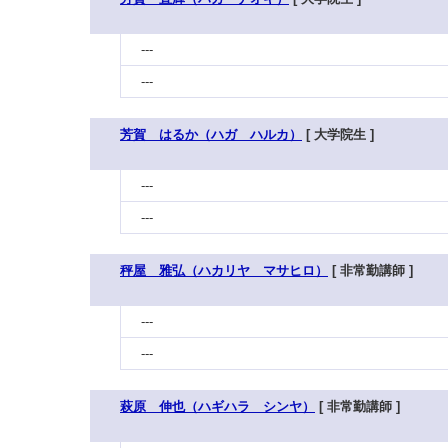
---
---
芳賀 はるか（ハガ ハルカ）
[ 大学院生 ]
---
---
秤屋 雅弘（ハカリヤ マサヒロ）
[ 非常勤講師 ]
---
---
萩原 伸也（ハギハラ シンヤ）
[ 非常勤講師 ]