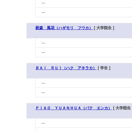
---
---
萩森 風花（ハギモリ フウカ）
[ 大学院生 ]
---
---
ＢＡＩ ＲＵＩ（ハク アキラカ）
[ 学生 ]
---
---
ＰＩＡＯ ＹＵＡＮＨＵＡ（パク エンカ）
[ 大学院生 
---