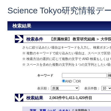
Science Tokyo研究情報
検索結果
検索条件
【所属検索】 教育研究組織 ＞ 大学
さらに絞り込みたい場合はキーワードを入力し、検索ボタン
※ 複数のキーワードで絞り込みたい場合は、スペースで区切
※ 検索方法の選択に応じて複数の文字で AND 検索もしくは 
※ スペースを含めた複数の文字列を１つの文字列としたい場
キーワード
AND
OR
表示順：
表示件数：
検索結果
2,063件中1,411-1,420件目
芳賀 直輝（ハガ ナオキ）
[ 大学院生 ]