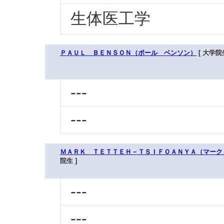
生体医工学
ＰＡＵＬ ＢＥＮＳＯＮ（ポール ベンソン）
[ 大学院生
---
---
ＭＡＲＫ ＴＥＴＴＥＨ－ＴＳＩＦＯＡＮＹＡ（マーク
院生 ]
---
---