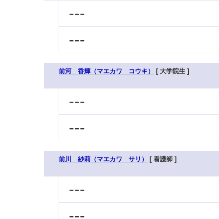
---
---
前河 香輝（マエカワ コウキ）
[ 大学院生 ]
---
---
前川 紗莉（マエカワ サリ）
[ 看護師 ]
---
---