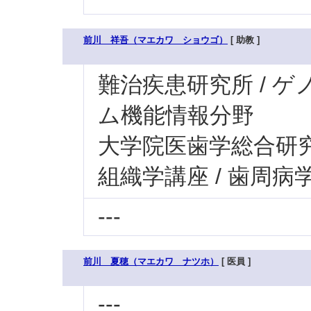
前川 祥吾（マエカワ ショウゴ）
[ 助教 ]
難治疾患研究所 / ゲ
ム機能情報分野
大学院医歯学総合研究科
組織学講座 / 歯周病
---
前川 夏穂（マエカワ ナツホ）
[ 医員 ]
---