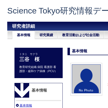
Science Tokyo研究情報
研究者詳細
基本情報
研究業績
教育活動および社会活動
基本情報
ミタニ サクラ
三谷 桜
教育研究組織 病院 看護部 看
護部・緩和ケア病棟（PCU）
基本情報
基本情報