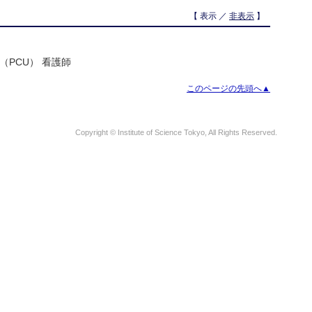
【 表示 ／
非表示
】
（PCU） 看護師
このページの先頭へ▲
Copyright © Institute of Science Tokyo, All Rights Reserved.