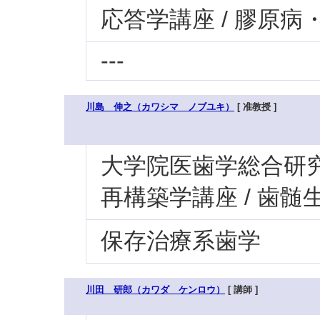
応答学講座 / 膠原
---
川島 伸之（カワシマ ノブユキ）
[ 准教授 ]
大学院医歯学総合研究科
再構築学講座 / 歯髄
保存治療系歯学
川田 研郎（カワダ ケンロウ）
[ 講師 ]