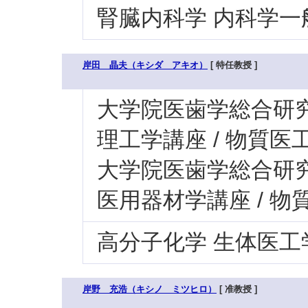
腎臓内科学 内科学一
岸田 晶夫（キシダ アキオ）
[ 特任教授 ]
大学院医歯学総合研究科
理工学講座 / 物質医
大学院医歯学総合研究科
医用器材学講座 / 
高分子化学 生体医工
岸野 充浩（キシノ ミツヒロ）
[ 准教授 ]