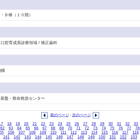
看護部・Ｂ棟（１０階）
門・口腔育成系診療領域 / 矯正歯科
機構
 / 基盤・救命救急センター
前のページ
-
次のページ
17
18
19
20
21
22
23
24
25
26
27
28
29
30
31
32
33
62
63
64
65
66
67
68
69
70
71
72
73
74
75
76
77
78
05
106
107
108
109
110
111
112
113
114
115
116
117
118
141
142
143
144
145
146
147
148
149
150
151
152
153