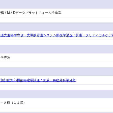
機構 / M＆Dデータプラットフォーム推進室
衛生・看護先進科学専攻・先導的看護システム開発学講座 / 災害・クリティカルケ
健学専攻
専攻・顎顔面頸部機能再建学講座 / 形成・再建外科学分野
看護部・Ａ棟（１１階）