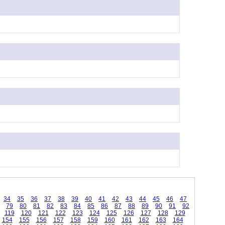
34
35
36
37
38
39
40
41
42
43
44
45
46
47
79
80
81
82
83
84
85
86
87
88
89
90
91
92
119
120
121
122
123
124
125
126
127
128
129
154
155
156
157
158
159
160
161
162
163
164