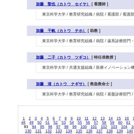
加藤 聖也（カトウ セイヤ）
[ 看護師 ]
東京科学大学 / 教育研究組織 / 病院 / 看護部 / 
加藤 千帆（カトウ チホ）
[ 助教 ]
東京科学大学 / 教育研究組織 / 病院 / 歯系診療部
加藤 二子（カトウ ツギコ）
[ 特任准教授 ]
東京科学大学 / 共通支援組織 / 医療イノベーション
加藤 渚（カトウ ナギサ）
[ 救急救命士 ]
東京科学大学 / 教育研究組織 / 病院 / 基盤診療部門
1
2
3
4
5
6
7
8
9
10
11
12
13
14
15
16
48
49
50
51
52
53
54
55
56
57
58
59
60
61
93
94
95
96
97
98
99
100
101
102
103
104
1
130
131
132
133
134
135
136
137
138
139
140