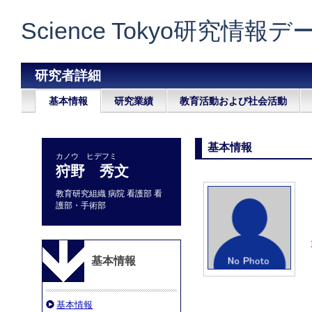
Science Tokyo研究情報
研究者詳細
基本情報
研究業績
教育活動および社会活動
基本情報
カノウ ヒデフミ
狩野 秀文
教育研究組織 病院 看護部 看
護部・手術部
基本情報
基本情報