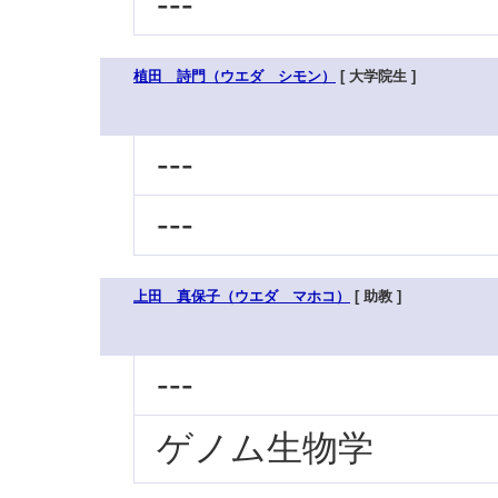
---
植田 詩門（ウエダ シモン）
[ 大学院生 ]
---
---
上田 真保子（ウエダ マホコ）
[ 助教 ]
---
ゲノム生物学