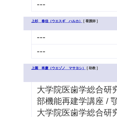
---
上杉 春佳（ウエスギ ハルカ）
[ 看護師 ]
---
---
上園 将慶（ウエゾノ マサヨシ）
[ 助教 ]
大学院医歯学総合研究科
部機能再建学講座 /
大学院医歯学総合研究科