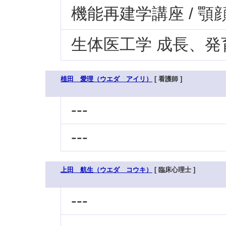
機能再建学講座 / 
生体医工学 成長、発
植田 愛理（ウエダ アイリ）
[ 看護師 ]
---
---
上田 航生（ウエダ コウキ）
[ 臨床心理士 ]
---