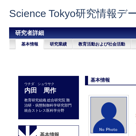
Science Tokyo研究情報
研究者詳細
基本情報
研究業績
教育活動および社会活動
基本情報
ウチダ シュウサク
内田 周作
教育研究組織 総合研究院 難
治研・病態制御科学研究部門
統合ストレス医科学分野
基本情報