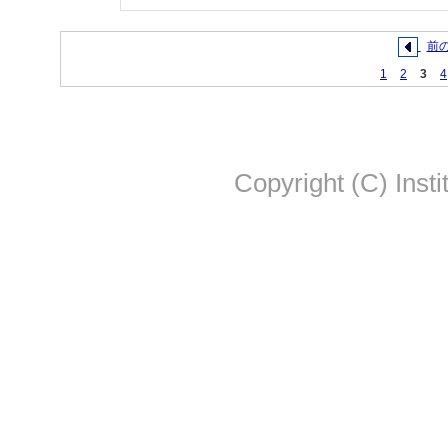
前
1
2
3
4
Copyright (C) Insti