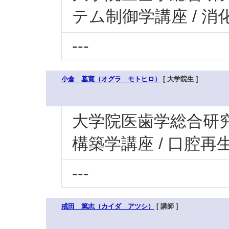
テム制御学講座 / 
---
小倉 基寛（オグラ モトヒロ）
[ 大学院生 ]
大学院医歯学総合研究科
構築学講座 / 口腔
---
戒田 篤志（カイダ アツシ）
[ 講師 ]