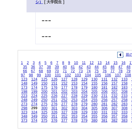
シ）
[ 大学院生 ]
---
---
前
1
2
3
4
5
6
7
8
9
10
11
12
13
14
15
16
1
35
36
37
38
39
40
41
42
43
44
45
46
47
48
66
67
68
69
70
71
72
73
74
75
76
77
78
79
97
98
99
100
101
102
103
104
105
106
107
108
123
124
125
126
127
128
129
130
131
132
133
148
149
150
151
152
153
154
155
156
157
158
173
174
175
176
177
178
179
180
181
182
183
198
199
200
201
202
203
204
205
206
207
208
223
224
225
226
227
228
229
230
231
232
233
248
249
250
251
252
253
254
255
256
257
258
273
274
275
276
277
278
279
280
281
282
283
298
299
300
301
302
303
304
305
306
307
308
323
324
325
326
327
328
329
330
331
332
333
348
349
350
351
352
353
354
355
356
357
358
373
374
375
376
377
378
379
380
381
382
383