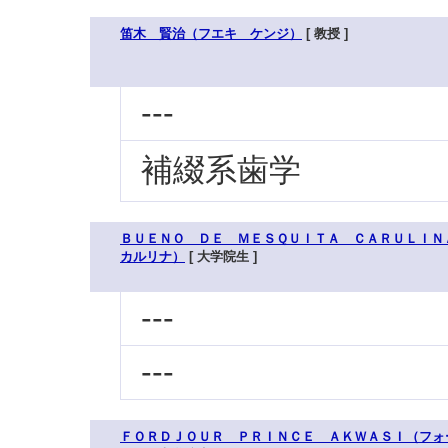
笛木 賢治（フエキ ケンジ）
[ 教授 ]
---
補綴系歯学
ＢＵＥＮＯ ＤＥ ＭＥＳＱＵＩＴＡ ＣＡＲＵＬＩ
カルリナ）
[ 大学院生 ]
---
---
ＦＯＲＤＪＯＵＲ ＰＲＩＮＣＥ ＡＫＷＡＳＩ（フォ