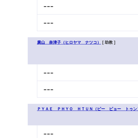
---
---
廣山 奈津子（ヒロヤマ ナツコ）
[ 助教 ]
---
---
ＰＹＡＥ ＰＨＹＯ ＨＴＵＮ（ピー ピョー トゥン
---