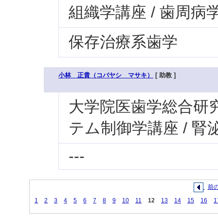
組織学講座 / 歯周病
保存治療系歯学
小林 正貴（コバヤシ マサキ）
[ 助教 ]
大学院医歯学総合研究科
テム制御学講座 / 
---
前
1
2
3
4
5
6
7
8
9
10
11
12
13
14
15
16
1