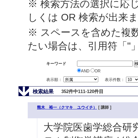
※ 検索方法の選択に応じ
しくは OR 検索が出来
※ スペースを含めた複
たい場合は、引用符「"
キーワード
AND
OR
表示順：
表示件数：
検索結果
352件中111-120件目
熊木 裕一（クマキ ユウイチ）
[ 講師 ]
大学院医歯学総合研究科