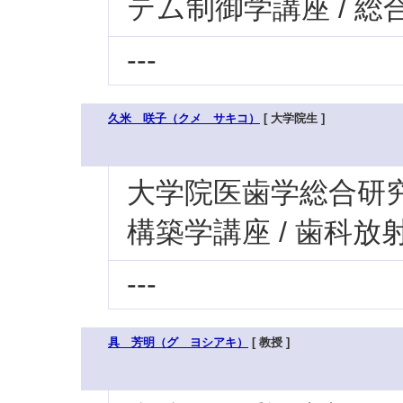
テム制御学講座 / 総
---
久米 咲子（クメ サキコ）
[ 大学院生 ]
大学院医歯学総合研究科
構築学講座 / 歯科
---
具 芳明（グ ヨシアキ）
[ 教授 ]