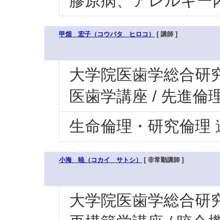
膠原病、アレルギー内
甲畑 宏子（コウバタ ヒロコ）
[ 講師 ]
大学院医歯学総合研究科
医歯学講座 / 先進倫
生命倫理・研究倫理
小海 暁（コカイ サトシ）
[ 非常勤講師 ]
大学院医歯学総合研究科