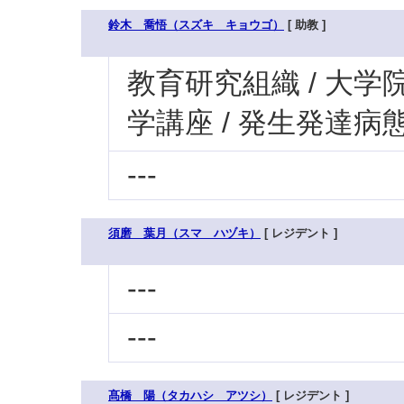
鈴木 喬悟（スズキ キョウゴ）
[ 助教 ]
教育研究組織 / 大学
学講座 / 発生発達病
---
須磨 葉月（スマ ハヅキ）
[ レジデント ]
---
---
髙橋 陽（タカハシ アツシ）
[ レジデント ]