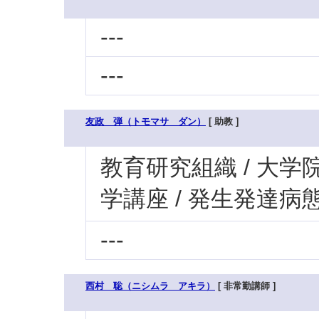
---
---
友政 弾（トモマサ ダン）
[ 助教 ]
教育研究組織 / 大学
学講座 / 発生発達病
---
西村 聡（ニシムラ アキラ）
[ 非常勤講師 ]