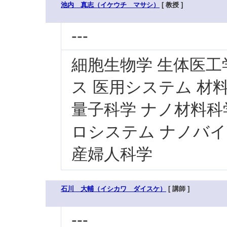
池内 真志（イケウチ マサシ）
[ 教授 ]
---
細胞生物学 生体医工
ス 医用システム 材
量子科学 ナノ材料科
ロシステム ナノバイ
産婦人科学
石川 大輔（イシカワ ダイスケ）
[ 講師 ]
---