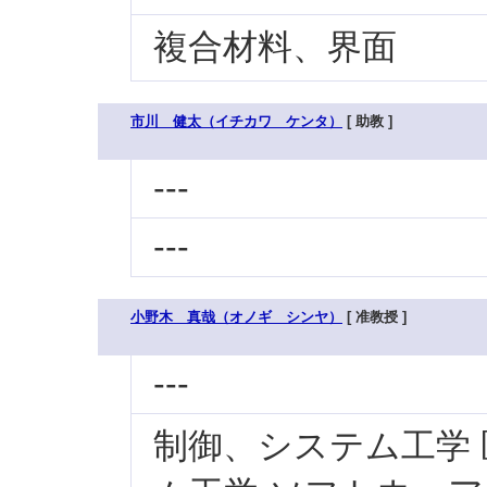
複合材料、界面
市川 健太（イチカワ ケンタ）
[ 助教 ]
---
---
小野木 真哉（オノギ シンヤ）
[ 准教授 ]
---
制御、システム工学 