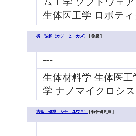
ム工学 ソフトウェア
生体医工学 ロボテ
梶 弘和（カジ ヒロカズ）
[ 教授 ]
---
生体材料学 生体医工
学 ナノマイクロシ
志智 優樹（シチ ユウキ）
[ 特任研究員 ]
---