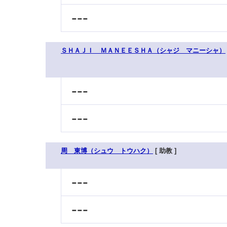
---
ＳＨＡＪＩ ＭＡＮＥＥＳＨＡ（シャジ マニーシャ）
---
---
周 東博（シュウ トウハク）
[ 助教 ]
---
---