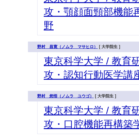
攻・顎顔面頸部機能再
野
野村 昌寛（ノムラ マサヒロ）
[ 大学院生 ]
東京科学大学 / 教育研
攻・認知行動医学講座
野村 悠悟（ノムラ ユウゴ）
[ 大学院生 ]
東京科学大学 / 教育研
攻・口腔機能再構築学