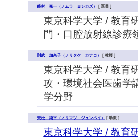
能村 嘉一（ノムラ ヨシカズ）
[ 医員 ]
東京科学大学 / 教育研
門・口腔放射線診療領
則武 加奈子（ノリタケ カナコ）
[ 教授 ]
東京科学大学 / 教育研
攻・環境社会医歯学講
学分野
乗松 純平（ノリマツ ジュンペイ）
[ 助教 ]
東京科学大学 / 教育研