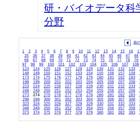
研・バイオデータ科学
分野
前
1
2
3
4
5
6
7
8
9
10
11
12
13
14
15
16
1
35
36
37
38
39
40
41
42
43
44
45
46
47
48
66
67
68
69
70
71
72
73
74
75
76
77
78
79
97
98
99
100
101
102
103
104
105
106
107
108
123
124
125
126
127
128
129
130
131
132
133
148
149
150
151
152
153
154
155
156
157
158
173
174
175
176
177
178
179
180
181
182
183
198
199
200
201
202
203
204
205
206
207
208
223
224
225
226
227
228
229
230
231
232
233
248
249
250
251
252
253
254
255
256
257
258
273
274
275
276
277
278
279
280
281
282
283
298
299
300
301
302
303
304
305
306
307
308
323
324
325
326
327
328
329
330
331
332
333
348
349
350
351
352
353
354
355
356
357
358
373
374
375
376
377
378
379
380
381
382
383