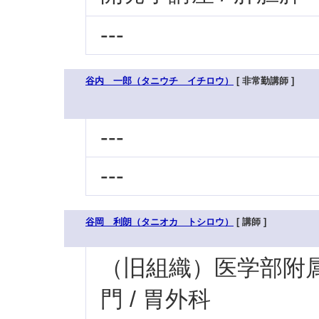
---
谷内 一郎（タニウチ イチロウ）
[ 非常勤講師 ]
---
---
谷岡 利朗（タニオカ トシロウ）
[ 講師 ]
（旧組織）医学部附属病
門 / 胃外科