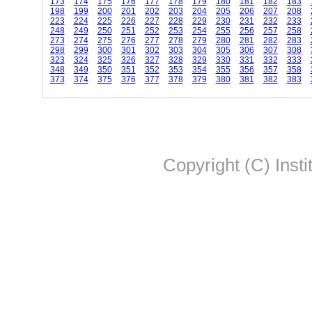
173
174
175
176
177
178
179
180
181
182
183
198
199
200
201
202
203
204
205
206
207
208
223
224
225
226
227
228
229
230
231
232
233
248
249
250
251
252
253
254
255
256
257
258
273
274
275
276
277
278
279
280
281
282
283
298
299
300
301
302
303
304
305
306
307
308
323
324
325
326
327
328
329
330
331
332
333
348
349
350
351
352
353
354
355
356
357
358
373
374
375
376
377
378
379
380
381
382
383
Copyright (C) Insti