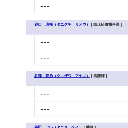
---
谷口 璃桜（タニグチ リオウ）
[ 臨床研修歯科医 ]
---
---
谷澤 彩乃（タニザワ アヤノ）
[ 看護師 ]
---
---
谷田 けい（タニタ ケイ）
[ 助教 ]