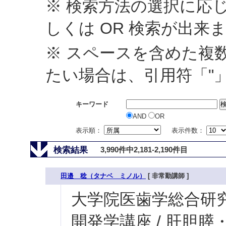
※ 検索方法の選択に応じ
しくは OR 検索が出来
※ スペースを含めた複
たい場合は、引用符「"
キーワード
AND
OR
表示順：
表示件数：
検索結果
3,990件中2,181-2,190件目
田邉 稔（タナベ ミノル）
[ 非常勤講師 ]
大学院医歯学総合研究科
開発学講座 / 肝胆