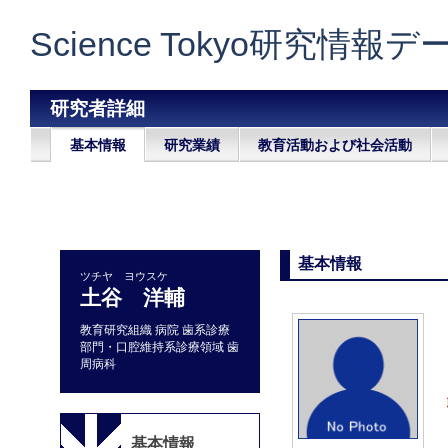
Science Tokyo研究情報
研究者詳細
基本情報
研究業績
教育活動および社会活動
基本情報
ツチヤ ヨウスケ
土谷 洋輔
教育研究組織 病院 歯系診療
部門・口腔維持系診療領域 歯
周病科
基本情報