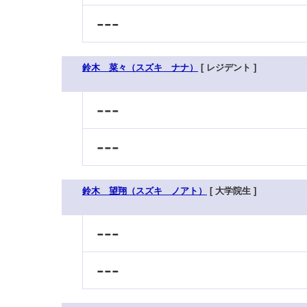
---
鈴木 菜々（スズキ ナナ）
[ レジデント ]
---
---
鈴木 望翔（スズキ ノアト）
[ 大学院生 ]
---
---