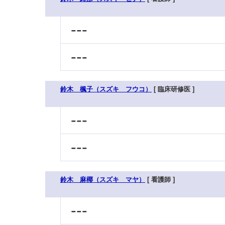
---
---
鈴木 楓子（スズキ フウコ）
[ 臨床研修医 ]
---
---
鈴木 麻椰（スズキ マヤ）
[ 看護師 ]
---