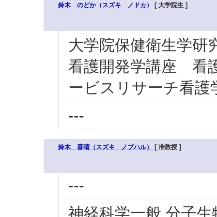
鈴木 のどか（スズキ ノドカ）
[ 大学院生 ]
大学院保健衛生学研究科
看護開発学講座 看護
ービスリサーチ看護
---
鈴木 喜晴（スズキ ノブハル）
[ 准教授 ]
---
神経科学一般 分子生