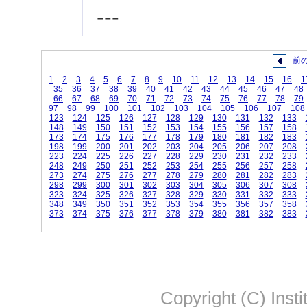
---
前
1
2
3
4
5
6
7
8
9
10
11
12
13
14
15
16
1
35
36
37
38
39
40
41
42
43
44
45
46
47
48
66
67
68
69
70
71
72
73
74
75
76
77
78
79
97
98
99
100
101
102
103
104
105
106
107
108
123
124
125
126
127
128
129
130
131
132
133
148
149
150
151
152
153
154
155
156
157
158
173
174
175
176
177
178
179
180
181
182
183
198
199
200
201
202
203
204
205
206
207
208
223
224
225
226
227
228
229
230
231
232
233
248
249
250
251
252
253
254
255
256
257
258
273
274
275
276
277
278
279
280
281
282
283
298
299
300
301
302
303
304
305
306
307
308
323
324
325
326
327
328
329
330
331
332
333
348
349
350
351
352
353
354
355
356
357
358
373
374
375
376
377
378
379
380
381
382
383
Copyright (C) Insti