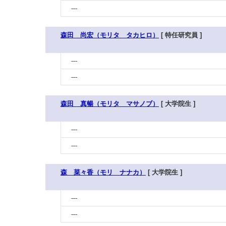
---
森田 尚宏（モリタ タカヒロ）
[ 特任研究員 ]
---
---
森田 真暢（モリタ マサノブ）
[ 大学院生 ]
---
---
森 菜々香（モリ ナナカ）
[ 大学院生 ]
---
---