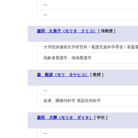
---
---
森田 久美子（モリタ クミコ）
[ 准教授 ]
大学院保健衛生学研究科 / 看護先進科学専攻 / 基
高齢者看護学、地域看護学
森 毅彦（モリ タケヒコ）
[ 教授 ]
---
血液、腫瘍内科学 感染症内科学
森田 大輝（モリタ ダイキ）
[ 学生 ]
---