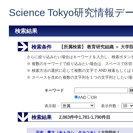
Science Tokyo研究情報
検索結果
検索条件
【所属検索】 教育研究組織 ＞ 大学
さらに絞り込みたい場合はキーワードを入力し、検索ボタン
※ 複数のキーワードで絞り込みたい場合は、スペースで区切
※ 検索方法の選択に応じて複数の文字で AND 検索もしくは 
※ スペースを含めた複数の文字列を１つの文字列としたい場
キーワード
AND
OR
表示順：
表示件数：
検索結果
2,063件中1,781-1,790件目
元吉 貴之（モトヨシ タカユキ）
[ 大学院生 ]