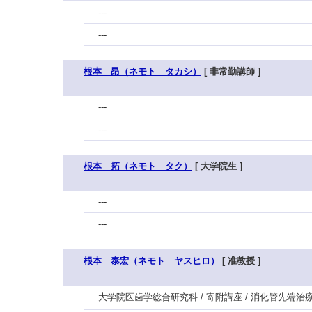
---
---
根本 昂（ネモト タカシ）
[ 非常勤講師 ]
---
---
根本 拓（ネモト タク）
[ 大学院生 ]
---
---
根本 泰宏（ネモト ヤスヒロ）
[ 准教授 ]
大学院医歯学総合研究科 / 寄附講座 / 消化管先端治