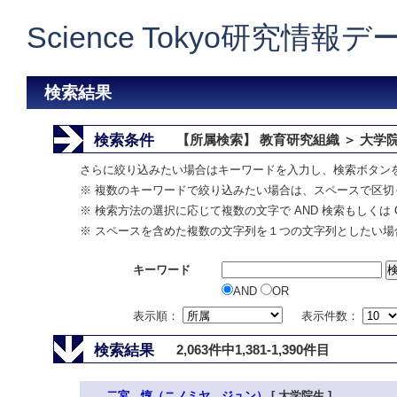
Science Tokyo研究情報
検索結果
検索条件
【所属検索】 教育研究組織 ＞ 大学
さらに絞り込みたい場合はキーワードを入力し、検索ボタン
※ 複数のキーワードで絞り込みたい場合は、スペースで区切
※ 検索方法の選択に応じて複数の文字で AND 検索もしくは 
※ スペースを含めた複数の文字列を１つの文字列としたい場
キーワード
AND
OR
表示順：
表示件数：
検索結果
2,063件中1,381-1,390件目
二宮 惇（ニノミヤ ジュン）
[ 大学院生 ]