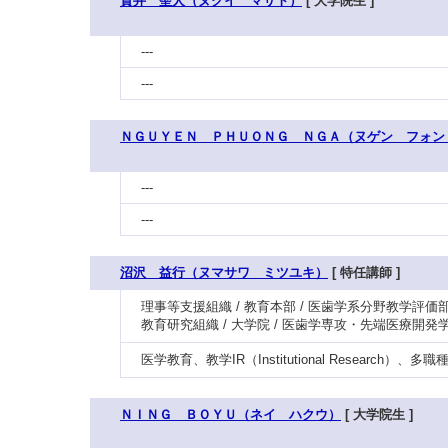
貫井 聖人（ヌクイ マサト）
[ 大学院生 ]
---
---
ＮＧＵＹＥＮ ＰＨＵＯＮＧ ＮＧＡ（ヌゲン フォン
---
---
沼沢 益行（ヌマサワ ミツユキ）
[ 特任講師 ]
理事等支援組織 / 教育本部 / 医歯学系分野教学評価
教育研究組織 / 大学院 / 医歯学専攻・先端医療開発
医学教育、教学IR（Institutional Research）
ＮＩＮＧ ＢＯＹＵ（ネイ ハクウ）
[ 大学院生 ]