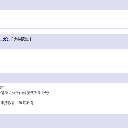
 ガ）
[ 大学院生 ]
部門
学講座 / 分子内分泌代謝学分野
、多職種連携教育、遠隔教育