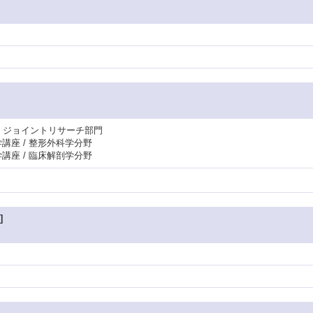
・ジョイントリサーチ部門
学講座 / 整形外科学分野
学講座 / 臨床解剖学分野
]