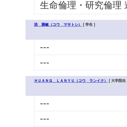
生命倫理・研究倫理
洪 雅敏（コウ マサトシ）
[ 学生 ]
---
---
ＨＵＡＮＧ ＬＡＮＹＵ（コウ ランイク）
[ 大学院生 
---
---