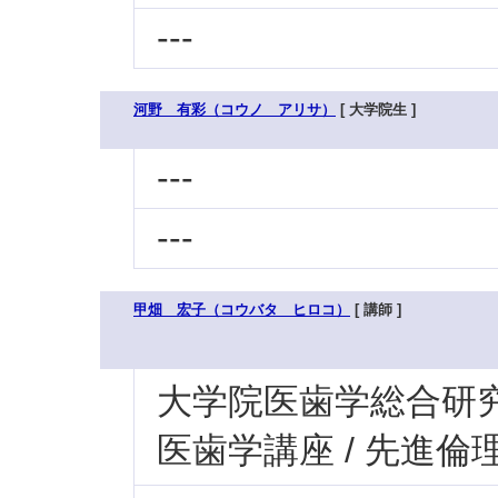
---
河野 有彩（コウノ アリサ）
[ 大学院生 ]
---
---
甲畑 宏子（コウバタ ヒロコ）
[ 講師 ]
大学院医歯学総合研究科
医歯学講座 / 先進倫