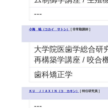
---
小海 暁（コカイ サトシ）
[ 非常勤講師 ]
大学院医歯学総合研究科
再構築学講座 / 咬合
歯科矯正学
ＫＵ ＪＩＡＸＩＮ（コ カキン）
[ 特任研究員 ]
---