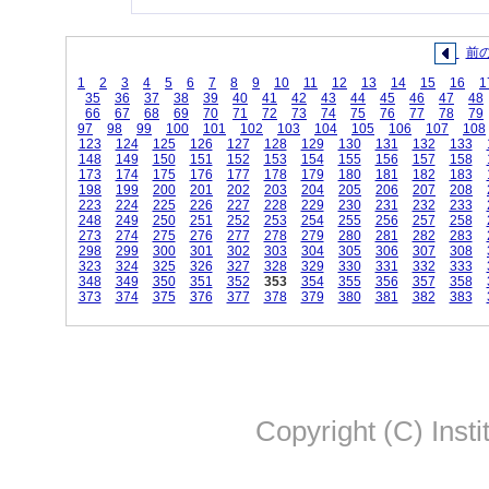
前
1
2
3
4
5
6
7
8
9
10
11
12
13
14
15
16
1
35
36
37
38
39
40
41
42
43
44
45
46
47
48
66
67
68
69
70
71
72
73
74
75
76
77
78
79
97
98
99
100
101
102
103
104
105
106
107
108
123
124
125
126
127
128
129
130
131
132
133
148
149
150
151
152
153
154
155
156
157
158
173
174
175
176
177
178
179
180
181
182
183
198
199
200
201
202
203
204
205
206
207
208
223
224
225
226
227
228
229
230
231
232
233
248
249
250
251
252
253
254
255
256
257
258
273
274
275
276
277
278
279
280
281
282
283
298
299
300
301
302
303
304
305
306
307
308
323
324
325
326
327
328
329
330
331
332
333
348
349
350
351
352
353
354
355
356
357
358
373
374
375
376
377
378
379
380
381
382
383
Copyright (C) Insti