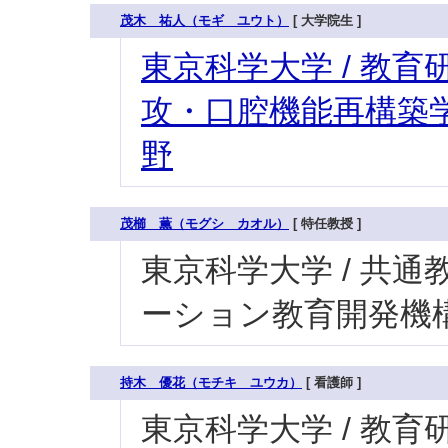
茂木 祐人（モギ ユウト）
[ 大学院生 ]
東京科学大学 / 教育研
攻・口腔機能再構築学
野
茂櫛 薫（モグシ カオル）
[ 特任教授 ]
東京科学大学 / 共通
ーション教育開発機
持木 優花（モチキ ユウカ）
[ 看護師 ]
東京科学大学 / 教育研究