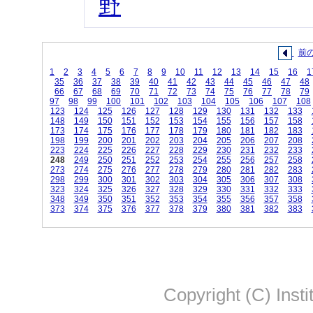
野
前
1
2
3
4
5
6
7
8
9
10
11
12
13
14
15
16
1
35
36
37
38
39
40
41
42
43
44
45
46
47
48
66
67
68
69
70
71
72
73
74
75
76
77
78
79
97
98
99
100
101
102
103
104
105
106
107
108
123
124
125
126
127
128
129
130
131
132
133
148
149
150
151
152
153
154
155
156
157
158
173
174
175
176
177
178
179
180
181
182
183
198
199
200
201
202
203
204
205
206
207
208
223
224
225
226
227
228
229
230
231
232
233
248
249
250
251
252
253
254
255
256
257
258
273
274
275
276
277
278
279
280
281
282
283
298
299
300
301
302
303
304
305
306
307
308
323
324
325
326
327
328
329
330
331
332
333
348
349
350
351
352
353
354
355
356
357
358
373
374
375
376
377
378
379
380
381
382
383
Copyright (C) Insti