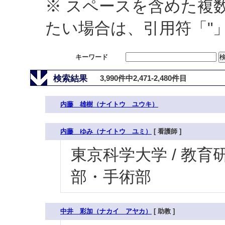
※ スペースを含めた複
たい場合は、引用符「"
キーワード
検索結果
3,990件中2,471-2,480件目
内藤 雄樹（ナイトウ ユウキ）
内藤 ゆみ（ナイトウ ユミ）
[ 看護師 ]
東京科学大学 / 教育研究
部・手術部
中井 彩加（ナカイ アヤカ）
[ 助教 ]