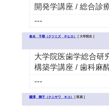
開発学講座 / 総合診
---
沓水 千尋（クツミズ チヒロ）
[ 大学院生 ]
大学院医歯学総合研究科
構築学講座 / 歯科
---
國澤 輝子（クニサワ キコ）
[ 医員 ]