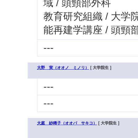
域 / 頭頸部外科
教育研究組織 / 大学
能再建学講座 / 頭
---
大野 実（オオノ ミノリ）
[ 大学院生 ]
---
---
大庭 紗稀子（オオバ サキコ）
[ 大学院生 ]