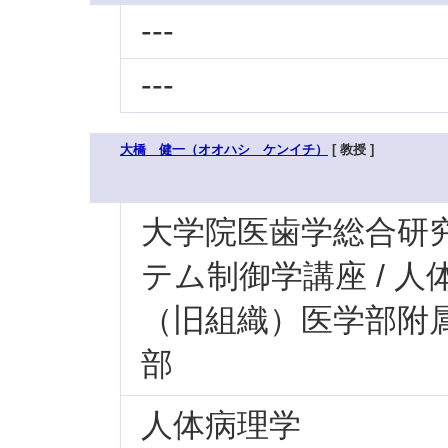
---
---
大橋 健一（オオハシ ケンイチ）
[ 教授 ]
大学院医歯学総合研究科
テム制御学講座 / 
（旧組織）医学部附属病
部
人体病理学