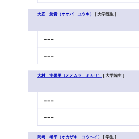
大庭 悠貴（オオバ ユウキ）
[ 大学院生 ]
---
---
大村 実果里（オオムラ ミカリ）
[ 大学院生 ]
---
---
岡﨑 考平（オカザキ コウヘイ）
[ 学生 ]