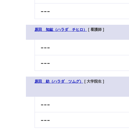
---
原田 知紘（ハラダ チヒロ）
[ 看護師 ]
---
---
原田 紡（ハラダ ツムグ）
[ 大学院生 ]
---
---