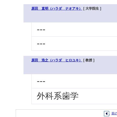
原田 直明（ハラダ ナオアキ）
[ 大学院生 ]
---
---
原田 浩之（ハラダ ヒロユキ）
[ 教授 ]
---
外科系歯学
前