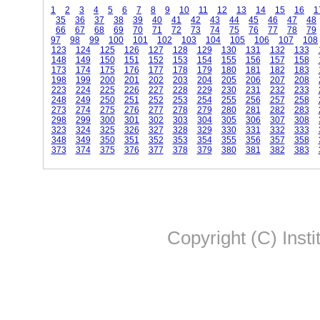
1
2
3
4
5
6
7
8
9
10
11
12
13
14
15
16
1
35
36
37
38
39
40
41
42
43
44
45
46
47
48
66
67
68
69
70
71
72
73
74
75
76
77
78
79
97
98
99
100
101
102
103
104
105
106
107
108
123
124
125
126
127
128
129
130
131
132
133
148
149
150
151
152
153
154
155
156
157
158
173
174
175
176
177
178
179
180
181
182
183
198
199
200
201
202
203
204
205
206
207
208
223
224
225
226
227
228
229
230
231
232
233
248
249
250
251
252
253
254
255
256
257
258
273
274
275
276
277
278
279
280
281
282
283
298
299
300
301
302
303
304
305
306
307
308
323
324
325
326
327
328
329
330
331
332
333
348
349
350
351
352
353
354
355
356
357
358
373
374
375
376
377
378
379
380
381
382
383
Copyright (C) Insti