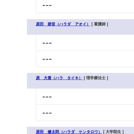
---
原田 碧音（ハラダ アオイ）
[ 看護師 ]
---
---
原 大貴（ハラ タイキ）
[ 理学療法士 ]
---
---
原田 健太郎（ハラダ ケンタロウ）
[ 大学院生 ]