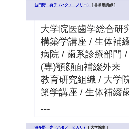
波田野 典子（ハタノ ノリコ）
[ 非常勤講師 ]
大学院医歯学総合研究科
構築学講座 / 生体
病院 / 歯系診療部門 
(専)顎顔面補綴外来
教育研究組織 / 大学
築学講座 / 生体補綴
---
波多野 光（ハタノ ヒカリ）
[ 大学院生 ]