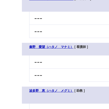
---
---
秦野 愛望（ハタノ マナミ）
[ 看護師 ]
---
---
波多野 恵（ハタノ メグミ）
[ 助教 ]