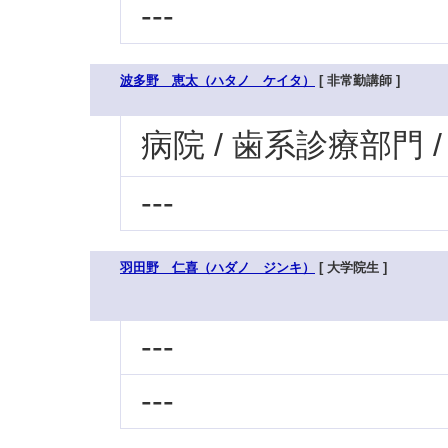
---
波多野 恵太（ハタノ ケイタ）
[ 非常勤講師 ]
病院 / 歯系診療部門 
---
羽田野 仁喜（ハダノ ジンキ）
[ 大学院生 ]
---
---