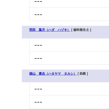
---
---
羽田 葉月（ハダ ハヅキ）
[ 歯科衛生士 ]
---
---
畑山 貴志（ハタヤマ タカシ）
[ 助教 ]
---
---