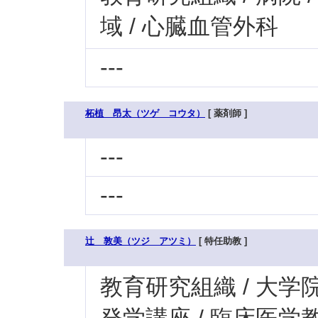
域 / 心臓血管外科
---
柘植 昂太（ツゲ コウタ）
[ 薬剤師 ]
---
---
辻 敦美（ツジ アツミ）
[ 特任助教 ]
教育研究組織 / 大学