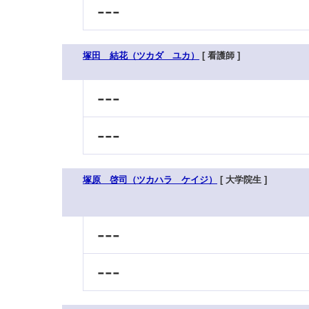
---
塚田 結花（ツカダ ユカ）
[ 看護師 ]
---
---
塚原 啓司（ツカハラ ケイジ）
[ 大学院生 ]
---
---