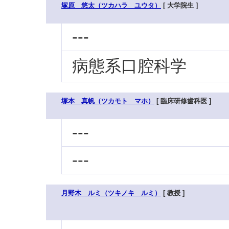
塚原 悠太（ツカハラ ユウタ）
[ 大学院生 ]
---
病態系口腔科学
塚本 真帆（ツカモト マホ）
[ 臨床研修歯科医 ]
---
---
月野木 ルミ（ツキノキ ルミ）
[ 教授 ]