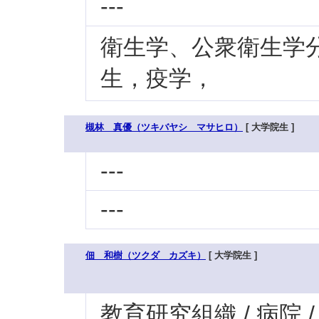
---
衛生学、公衆衛生学
生，疫学，
槻林 真優（ツキバヤシ マサヒロ）
[ 大学院生 ]
---
---
佃 和樹（ツクダ カズキ）
[ 大学院生 ]
教育研究組織 / 病院