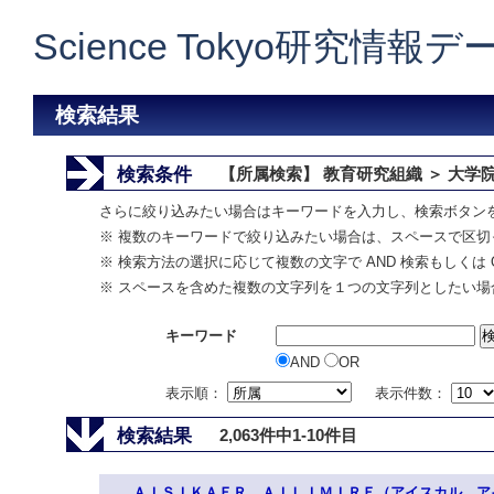
Science Tokyo研究情報
検索結果
検索条件
【所属検索】 教育研究組織 ＞ 大学
さらに絞り込みたい場合はキーワードを入力し、検索ボタン
※ 複数のキーワードで絞り込みたい場合は、スペースで区切
※ 検索方法の選択に応じて複数の文字で AND 検索もしくは 
※ スペースを含めた複数の文字列を１つの文字列としたい場
キーワード
AND
OR
表示順：
表示件数：
検索結果
2,063件中1-10件目
ＡＩＳＩＫＡＥＲ ＡＩＬＩＭＩＲＥ（アイスカル ア