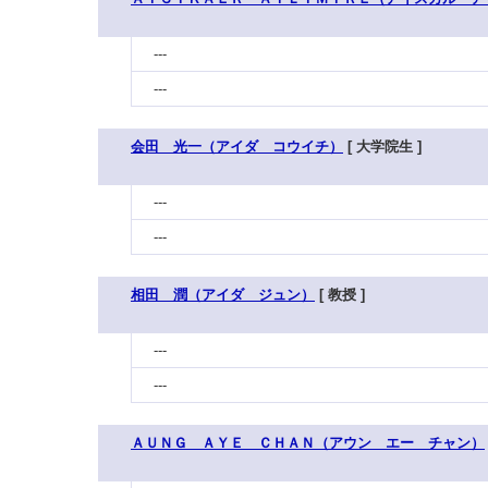
---
---
会田 光一（アイダ コウイチ）
[ 大学院生 ]
---
---
相田 潤（アイダ ジュン）
[ 教授 ]
---
---
ＡＵＮＧ ＡＹＥ ＣＨＡＮ（アウン エー チャン）