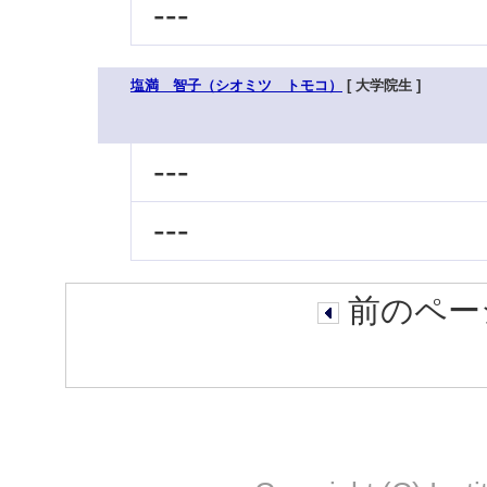
---
塩満 智子（シオミツ トモコ）
[ 大学院生 ]
---
---
前のページ