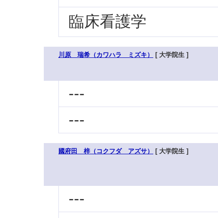
臨床看護学
川原 瑞希（カワハラ ミズキ）
[ 大学院生 ]
---
---
國府田 梓（コクフダ アズサ）
[ 大学院生 ]
---