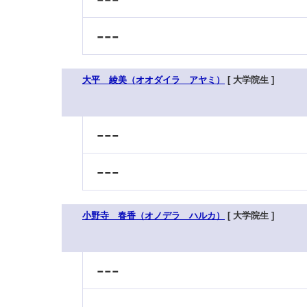
---
大平 綾美（オオダイラ アヤミ）
[ 大学院生 ]
---
---
小野寺 春香（オノデラ ハルカ）
[ 大学院生 ]
---