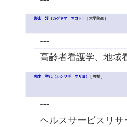
---
影山 淳（カゲヤマ マコト）
[ 大学院生 ]
---
高齢者看護学、地域
柏木 聖代（カシワギ マサヨ）
[ 教授 ]
---
ヘルスサービスリサー