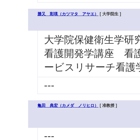
勝又 彩瑛（カツマタ アヤエ）
[ 大学院生 ]
大学院保健衛生学研究科
看護開発学講座 看護
ービスリサーチ看護
---
亀田 典宏（カメダ ノリヒロ）
[ 准教授 ]
---