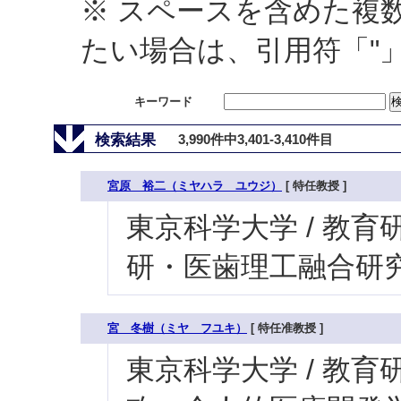
※ スペースを含めた複
たい場合は、引用符「"
キーワード
検索結果
3,990件中3,401-3,410件目
宮原 裕二（ミヤハラ ユウジ）
[ 特任教授 ]
東京科学大学 / 教育研
研・医歯理工融合研
宮 冬樹（ミヤ フユキ）
[ 特任准教授 ]
東京科学大学 / 教育研