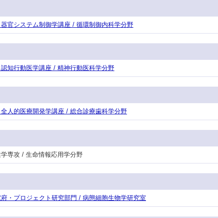
攻・器官システム制御学講座 / 循環制御内科学分野
攻・認知行動医学講座 / 精神行動医科学分野
攻・全人的医療開発学講座 / 総合診療歯科学分野
保健学専攻 / 生命情報応用学分野
等研究府・プロジェクト研究部門 / 病態細胞生物学研究室