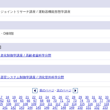
 / ジョイントリサーチ講座 / 運動器機能形態学講座
部・D棟8階
]
攻・老化制御学講座 / 高齢者歯科学分野
攻・器官システム制御学講座 / 消化管外科学分野
前のページ
-
次のページ
17
18
19
20
21
22
23
24
25
26
27
28
29
30
31
32
33
62
63
64
65
66
67
68
69
70
71
72
73
74
75
76
77
78
05
106
107
108
109
110
111
112
113
114
115
116
117
118
141
142
143
144
145
146
147
148
149
150
151
152
153