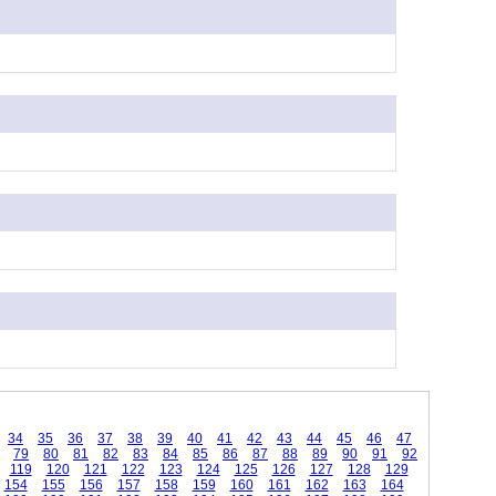
34
35
36
37
38
39
40
41
42
43
44
45
46
47
79
80
81
82
83
84
85
86
87
88
89
90
91
92
119
120
121
122
123
124
125
126
127
128
129
154
155
156
157
158
159
160
161
162
163
164