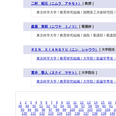
二村 昭元（ニムラ アキモト）
[ 教授 ]
東京科学大学 / 教育研究組織 / 国際医工共創研究院
庭屋 実莉（ニワヤ ミノリ）
[ 看護師 ]
東京科学大学 / 教育研究組織 / 病院 / 看護部 / 看護
ＲＥＮ ＸＩＡＮＧＹＵ（ニン シャウウ）
[ 大学院生 
東京科学大学 / 教育研究組織 / 大学院 / 医歯学専
貫井 聖人（ヌクイ マサト）
[ 大学院生 ]
東京科学大学 / 教育研究組織 / 大学院 / 医歯学専
1
2
3
4
5
6
7
8
9
10
11
12
13
14
15
16
48
49
50
51
52
53
54
55
56
57
58
59
60
61
93
94
95
96
97
98
99
100
101
102
103
104
1
130
131
132
133
134
135
136
137
138
139
140