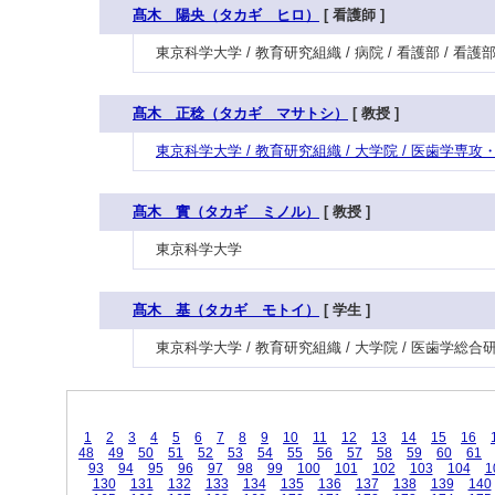
髙木 陽央（タカギ ヒロ）
[ 看護師 ]
東京科学大学 / 教育研究組織 / 病院 / 看護部 / 看
髙木 正稔（タカギ マサトシ）
[ 教授 ]
東京科学大学 / 教育研究組織 / 大学院 / 医歯学専
髙木 實（タカギ ミノル）
[ 教授 ]
東京科学大学
髙木 基（タカギ モトイ）
[ 学生 ]
東京科学大学 / 教育研究組織 / 大学院 / 医歯学総合
1
2
3
4
5
6
7
8
9
10
11
12
13
14
15
16
48
49
50
51
52
53
54
55
56
57
58
59
60
61
93
94
95
96
97
98
99
100
101
102
103
104
1
130
131
132
133
134
135
136
137
138
139
140