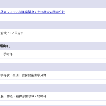
攻・器官システム制御学講座 / 生殖機能協関学分野
院 / ILA国府台
 看護師 ]
護部・手術部
保健学専攻 / 生涯口腔保健衛生学分野
門・脳・神経・精神診療領域 / 精神科