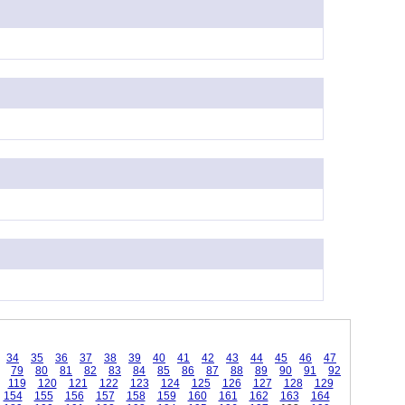
34
35
36
37
38
39
40
41
42
43
44
45
46
47
79
80
81
82
83
84
85
86
87
88
89
90
91
92
119
120
121
122
123
124
125
126
127
128
129
154
155
156
157
158
159
160
161
162
163
164