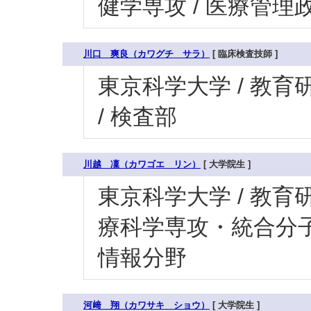
健学専攻 / 医療管
川口 爽良（カワグチ サラ）
[ 臨床検査技師 ]
東京科学大学 / 教育研
/ 検査部
川越 凜（カワゴエ リン）
[ 大学院生 ]
東京科学大学 / 教育研
療科学専攻・統合分子
情報分野
河﨑 翔（カワサキ ショウ）
[ 大学院生 ]