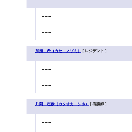
---
---
加瀬 希（カセ ノゾミ）
[ レジデント ]
---
---
片岡 志歩（カタオカ シホ）
[ 看護師 ]
---