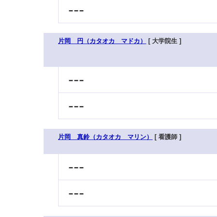
---
片岡 円（カタオカ マドカ）
[ 大学院生 ]
---
---
片岡 真鈴（カタオカ マリン）
[ 看護師 ]
---
---