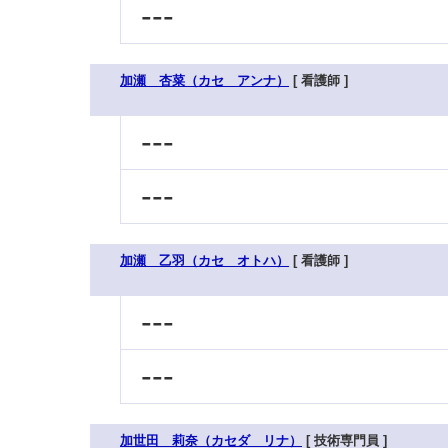
---
加瀬 杏菜（カセ アンナ）
[ 看護師 ]
---
---
加瀬 乙羽（カセ オトハ）
[ 看護師 ]
---
---
加世田 莉奈（カセダ リナ）
[ 技術専門員 ]