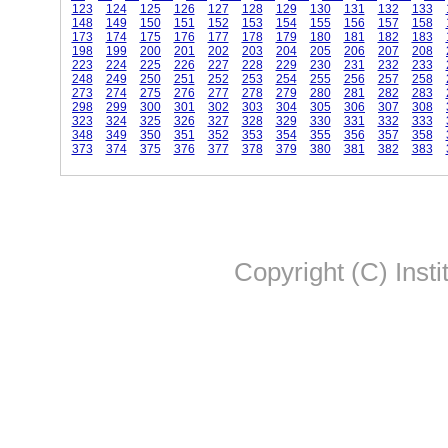
123
124
125
126
127
128
129
130
131
132
133
148
149
150
151
152
153
154
155
156
157
158
173
174
175
176
177
178
179
180
181
182
183
198
199
200
201
202
203
204
205
206
207
208
223
224
225
226
227
228
229
230
231
232
233
248
249
250
251
252
253
254
255
256
257
258
273
274
275
276
277
278
279
280
281
282
283
298
299
300
301
302
303
304
305
306
307
308
323
324
325
326
327
328
329
330
331
332
333
348
349
350
351
352
353
354
355
356
357
358
373
374
375
376
377
378
379
380
381
382
383
Copyright (C) Insti