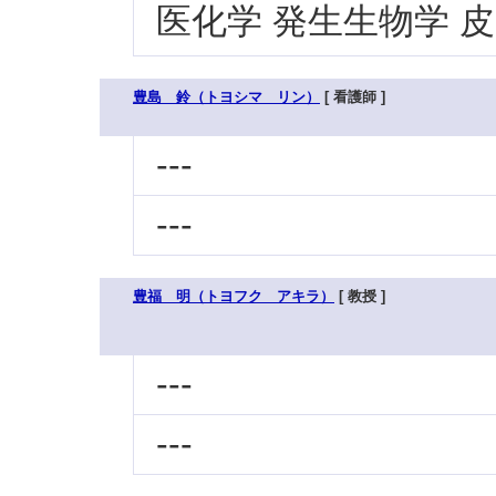
医化学 発生生物学 
豊島 鈴（トヨシマ リン）
[ 看護師 ]
---
---
豊福 明（トヨフク アキラ）
[ 教授 ]
---
---