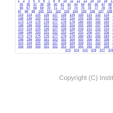
1
2
3
4
5
6
7
8
9
10
11
12
13
14
15
16
1
35
36
37
38
39
40
41
42
43
44
45
46
47
48
66
67
68
69
70
71
72
73
74
75
76
77
78
79
97
98
99
100
101
102
103
104
105
106
107
108
123
124
125
126
127
128
129
130
131
132
133
148
149
150
151
152
153
154
155
156
157
158
173
174
175
176
177
178
179
180
181
182
183
198
199
200
201
202
203
204
205
206
207
208
223
224
225
226
227
228
229
230
231
232
233
248
249
250
251
252
253
254
255
256
257
258
273
274
275
276
277
278
279
280
281
282
283
298
299
300
301
302
303
304
305
306
307
308
323
324
325
326
327
328
329
330
331
332
333
348
349
350
351
352
353
354
355
356
357
358
373
374
375
376
377
37
Copyright (C) Insti