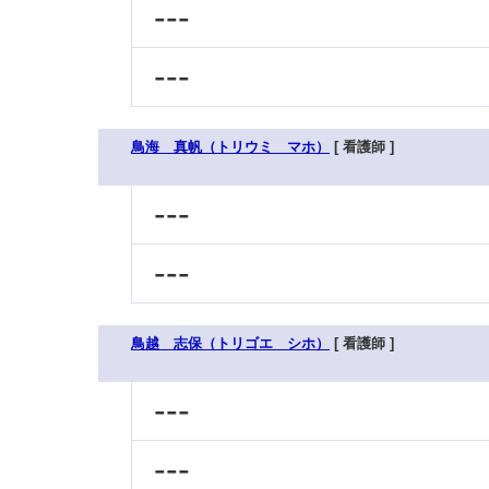
---
---
鳥海 真帆（トリウミ マホ）
[ 看護師 ]
---
---
鳥越 志保（トリゴエ シホ）
[ 看護師 ]
---
---