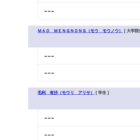
---
ＭＡＯ ＭＥＮＧＮＯＮＧ（モウ モウノウ）
[ 大学院生
---
---
毛利 有沙（モウリ アリサ）
[ 学生 ]
---
---