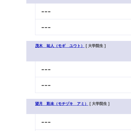
---
---
茂木 祐人（モギ ユウト）
[ 大学院生 ]
---
---
望月 彩未（モチヅキ アミ）
[ 大学院生 ]
---