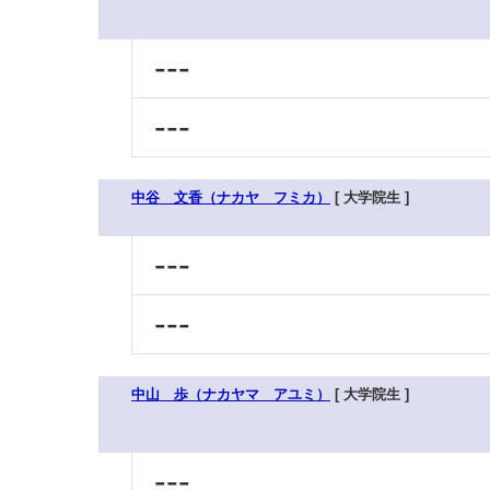
---
---
中谷 文香（ナカヤ フミカ）
[ 大学院生 ]
---
---
中山 歩（ナカヤマ アユミ）
[ 大学院生 ]
---