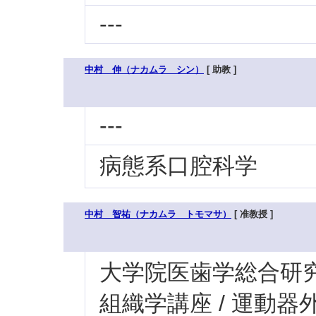
---
中村 伸（ナカムラ シン）
[ 助教 ]
---
病態系口腔科学
中村 智祐（ナカムラ トモマサ）
[ 准教授 ]
大学院医歯学総合研究科
組織学講座 / 運動器