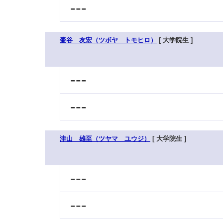
---
壷谷 友宏（ツボヤ トモヒロ）
[ 大学院生 ]
---
---
津山 雄至（ツヤマ ユウジ）
[ 大学院生 ]
---
---