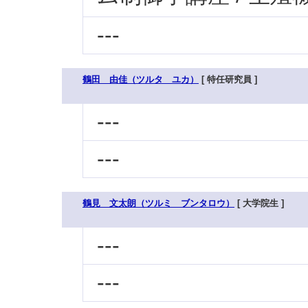
---
鶴田 由佳（ツルタ ユカ）
[ 特任研究員 ]
---
---
鶴見 文太朗（ツルミ ブンタロウ）
[ 大学院生 ]
---
---