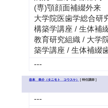
(専)顎顔面補綴外来
大学院医歯学総合研究科
構築学講座 / 生体
教育研究組織 / 大学
築学講座 / 生体補綴
---
谷本 幸介（タニモト コウスケ）
[ 特任講師 ]
---