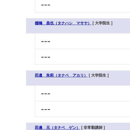
---
棚橋 昌也（タナハシ マサヤ）
[ 大学院生 ]
---
---
田邉 朱莉（タナベ アカリ）
[ 大学院生 ]
---
---
田邊 元（タナベ ゲン）
[ 非常勤講師 ]