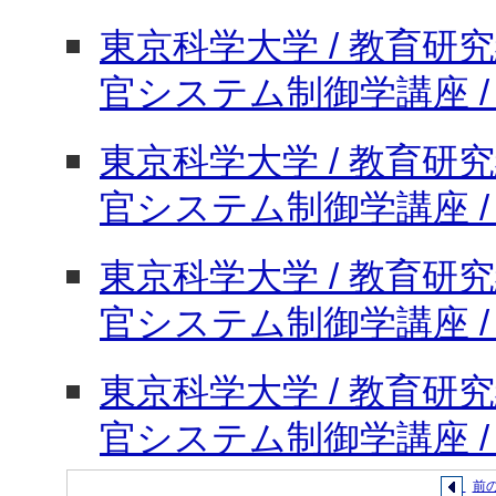
東京科学大学 / 教育研究
官システム制御学講座 /
東京科学大学 / 教育研究
官システム制御学講座 /
東京科学大学 / 教育研究
官システム制御学講座 
東京科学大学 / 教育研究
官システム制御学講座 
前