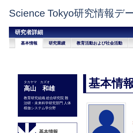
Science Tokyo研究情報
研究者詳細
基本情報
研究業績
教育活動および社会活動
基本情
タカヤマ カズオ
高山 和雄
教育研究組織 総合研究院 難
治研・未来科学研究部門 人体
模倣システム学分野
基本情報