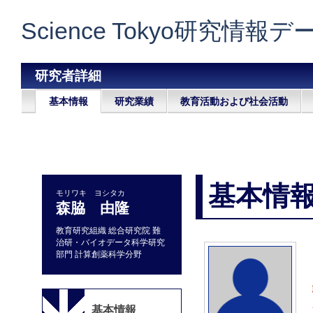
Science Tokyo研究情報
研究者詳細
基本情報
研究業績
教育活動および社会活動
基本情
モリワキ ヨシタカ
森脇 由隆
教育研究組織 総合研究院 難
治研・バイオデータ科学研究
部門 計算創薬科学分野
基本情報