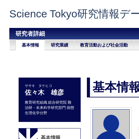
Science Tokyo研究情報
研究者詳細
基本情報
研究業績
教育活動および社会活動
基本情
ササキ タケヒコ
佐々木 雄彦
教育研究組織 総合研究院 難
治研・未来科学研究部門 病態
生理化学分野
基本情報