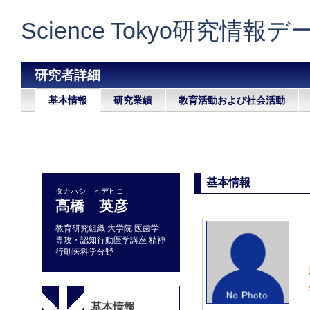
Science Tokyo研究情報
研究者詳細
基本情報
研究業績
教育活動および社会活動
基本情報
タカハシ ヒデヒコ
髙橋 英彦
教育研究組織 大学院 医歯学
専攻・認知行動医学講座 精神
行動医科学分野
基本情報