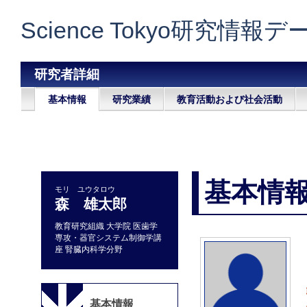
Science Tokyo研究情報
研究者詳細
基本情報
研究業績
教育活動および社会活動
基本情
モリ ユウタロウ
森 雄太郎
教育研究組織 大学院 医歯学
専攻・器官システム制御学講
座 腎臓内科学分野
基本情報