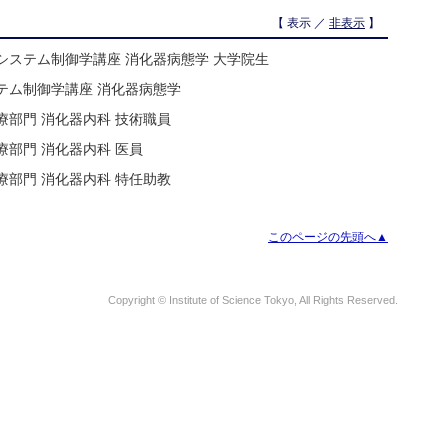
【 表示 ／
非表示
】
システム制御学講座 消化器病態学 大学院生
ステム制御学講座 消化器病態学
療部門 消化器内科 技術職員
療部門 消化器内科 医員
療部門 消化器内科 特任助教
このページの先頭へ▲
Copyright © Institute of Science Tokyo, All Rights Reserved.