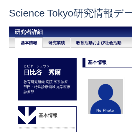
Science Tokyo研究情報
研究者詳細
基本情報
研究業績
教育活動および社会活動
基本情報
ヒビヤ シュウジ
日比谷 秀爾
教育研究組織 病院 医系診療
部門・特殊診療領域 光学医療
診療部
基本情報