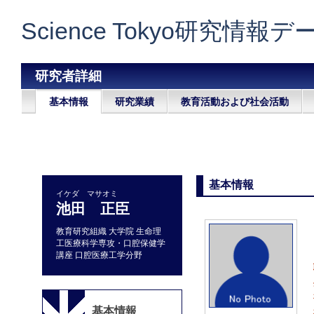
Science Tokyo研究情報
研究者詳細
基本情報
研究業績
教育活動および社会活動
基本情報
イケダ マサオミ
池田 正臣
教育研究組織 大学院 生命理
工医療科学専攻・口腔保健学
講座 口腔医療工学分野
基本情報