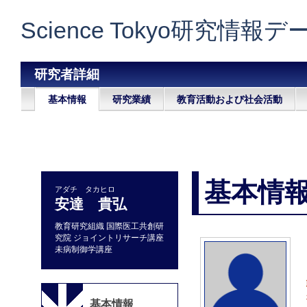
Science Tokyo研究情報
研究者詳細
基本情報
研究業績
教育活動および社会活動
基本情
アダチ タカヒロ
安達 貴弘
教育研究組織 国際医工共創研
究院 ジョイントリサーチ講座
未病制御学講座
基本情報